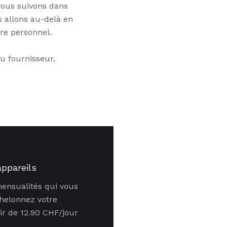
 vous suivons dans
s allons au-delà en
re personnel.
u fournisseur,
appareils
mensualités qui vous
helonnez votre
ir de 12.90 CHF/jour