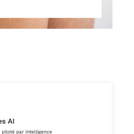
es AI
iloté par intelligence